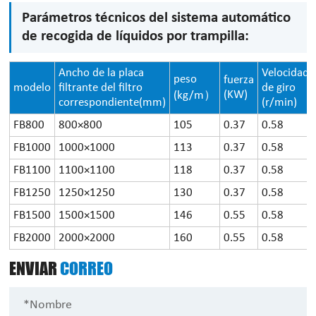
Parámetros técnicos del sistema automático
de recogida de líquidos por trampilla:
Ancho de la placa
Velocidad
peso
fuerza
modelo
filtrante del filtro
de giro
(KW)
(kg/m）
correspondiente(mm)
(r/min)
FB800
800×800
105
0.37
0.58
FB1000
1000×1000
113
0.37
0.58
FB1100
1100×1100
118
0.37
0.58
FB1250
1250×1250
130
0.37
0.58
FB1500
1500×1500
146
0.55
0.58
FB2000
2000×2000
160
0.55
0.58
ENVIAR
CORREO