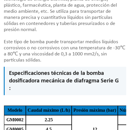
plástico, farmacéutica, planta de agua, protección del
medio ambiente, etc. Se utiliza para transportar de
manera precisa y cuantitativa líquidos sin partículas
sólidas en contenedores y tuberías presurizados o de
presión normal.
Este tipo de bomba puede transportar medios líquidos
corrosivos o no corrosivos con una temperatura de -30℃
a 80℃ y una viscosidad de 0,3 a 1000 mm2/s, sin
partículas sólidas.
Especificaciones técnicas de la bomba
dosificadora mecánica de diafragma Serie G
:
Modelo
Caudal máximo (L/h)
Presión máxima (bar)
Núme
GM0002
2.25
GM0005
4.5
12