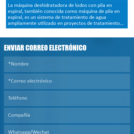
La máquina deshidratadora de lodos con pila en
espiral, también conocida como máquina de pila en
espiral, es un sistema de tratamiento de agua
ampliamente utilizado en proyectos de tratamiento
de aguas residuales municipales e industrias
industriales como la petroquímica, la industria ligera,
la fibra química, la fabricación de papel, la
ENVIAR CORREO ELECTRÓNICO
farmacéutica y el cuero. Después de la
deshidratación, el contenido de humedad del lodo se
puede reducir al 75%-85%.