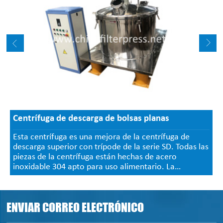
Centrífuga de descarga de bolsas planas
Esta centrífuga es una mejora de la centrífuga de
descarga superior con trípode de la serie SD. Todas las
piezas de la centrífuga están hechas de acero
inoxidable 304 apto para uso alimentario. La
centrífuga de la serie PD es bien recibida por los
usuarios por su menor intensidad de trabajo, descarga
rápida y fácil limpieza de la bolsa de filtro.
ENVIAR CORREO ELECTRÓNICO