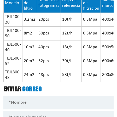
Número de
Flujo de
Tamaño 
Modelo
de
de
fotogramas
referencia
marco
filtro
filtración
TBJL400-
3.2m2
20pcs
10t/h
0.3Mpa
400x4
20
TBJL400-
8m2
50pcs
12t/h
0.3Mpa
400x4
50
TBJL500-
10m2
40pcs
18t/h
0.3Mpa
500x5
40
TBJL600-
20m2
52pcs
30t/h
0.3Mpa
600x6
52
TBJL800-
24m2
48pcs
58t/h
0.3Mpa
800x8
48
ENVIAR
CORREO