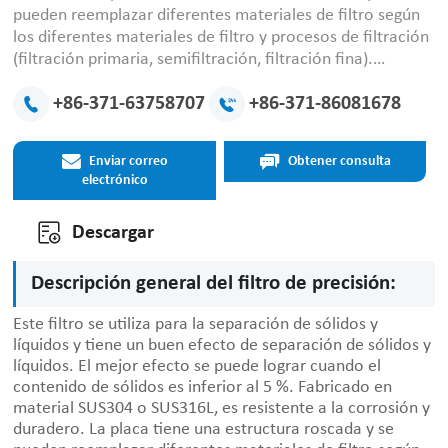
pueden reemplazar diferentes materiales de filtro según
los diferentes materiales de filtro y procesos de filtración
(filtración primaria, semifiltración, filtración fina).
Durante el funcionamiento, el filtro está en un estado
sellado y presurizado, no hay pérdida de líquido y la
+86-371-63758707
+86-371-86081678
transparencia del líquido es buena. Los sellos de este
filtro son todos sellos de caucho de silicona, que son
Enviar correo
Obtener consulta
resistentes a altas temperaturas, no tóxicos, no tienen
electrónico
fugas y tienen un buen rendimiento de sellado.
Descargar
Descripción general del filtro de precisión:
Este filtro se utiliza para la separación de sólidos y
líquidos y tiene un buen efecto de separación de sólidos y
líquidos. El mejor efecto se puede lograr cuando el
contenido de sólidos es inferior al 5 %. Fabricado en
material SUS304 o SUS316L, es resistente a la corrosión y
duradero. La placa tiene una estructura roscada y se