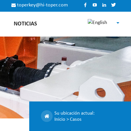
toperkey@hi-toper.com
NOTICIAS
English
Español
Русский
中文
Su ubicación actual:
Inicio
>
Casos