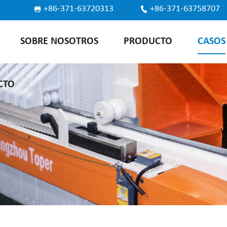
+86-371-63720313
+86-371-63758707
SOBRE NOSOTROS
PRODUCTO
CASOS
CTO