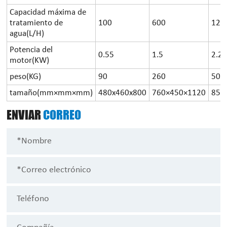
Capacidad máxima de
tratamiento de
100
600
120
agua(L/H)
Potencia del
0.55
1.5
2.2
motor(KW)
peso(KG)
90
260
500
tamaño(mm×mm×mm)
480x460x800
760×450×1120
850
ENVIAR
CORREO