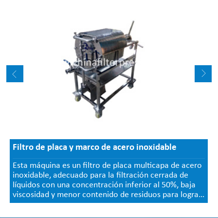
Filtro de placa y marco de acero inoxidable
Esta máquina es un filtro de placa multicapa de acero
inoxidable, adecuado para la filtración cerrada de
líquidos con una concentración inferior al 50%, baja
viscosidad y menor contenido de residuos para lograr
los requisitos de filtración fina y filtración semifina,
como purificación, esterilización y clarificación.