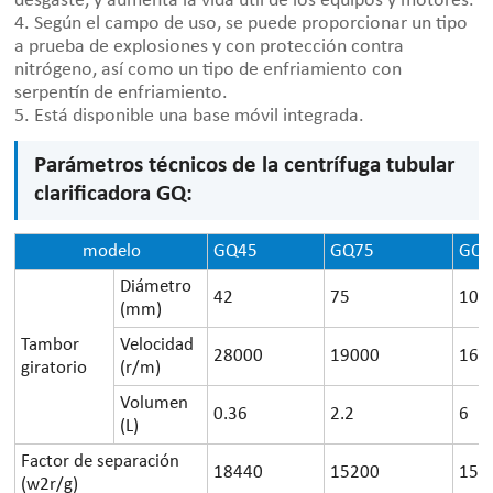
desgaste, y aumenta la vida útil de los equipos y motores.
4. Según el campo de uso, se puede proporcionar un tipo
a prueba de explosiones y con protección contra
nitrógeno, así como un tipo de enfriamiento con
serpentín de enfriamiento.
5. Está disponible una base móvil integrada.
Parámetros técnicos de la centrífuga tubular
clarificadora GQ:
modelo
GQ45
GQ75
GQ1
Diámetro
42
75
105
(mm)
Tambor
Velocidad
28000
19000
163
giratorio
(r/m)
Volumen
0.36
2.2
6
(L)
Factor de separación
18440
15200
156
(w2r/g)